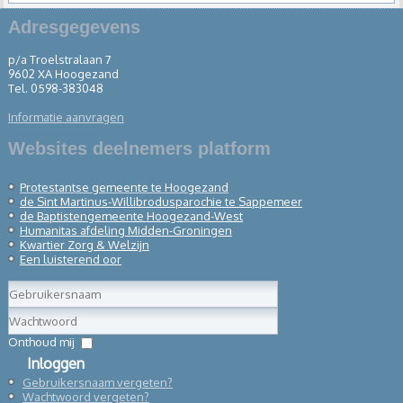
Adresgegevens
p/a Troelstralaan 7
9602 XA Hoogezand
Tel. 0598-383048
Informatie aanvragen
Websites deelnemers platform
Protestantse
gemeente te Hoogezand
de Sint
Martinus-
Willibrodusparochie te Sappemeer
de Baptistengemeente Hoogezand-West
Humanitas afdeling Midden-Groningen
Kwartier Zorg & Welzijn
Een luisterend oor
Gebruikersnaam
Wachtwoord
Onthoud mij
Inloggen
Gebruikersnaam vergeten?
Wachtwoord vergeten?